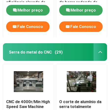
eficiência elevada de
da barra redonda de
alumínio dos lingotes
liga de alumínio
Melhor preço
Melhor preço
Fale Conosco
Fale Conosco
Serra do metal do CNC
(29)
Casa
Produtos
CNC de 4000r/Min High
O corte de alumínio da
Speed Saw Machine
serra totalmente
Sobre nós