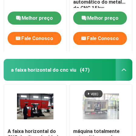
automático do metal
do CNC 15kw
considerou as
Excursão da fábrica
Melhor preço
Melhor preço
máquinas 4000r/min
Controle da qualidade
Fale Conosco
Fale Conosco
Contacte-nos
a faixa horizontal do cnc viu
(47)
Notícia
Peça umas citações
A circular do CNC viu
A faixa horizontal do
máquina totalmente
Serras de faixa do CNC