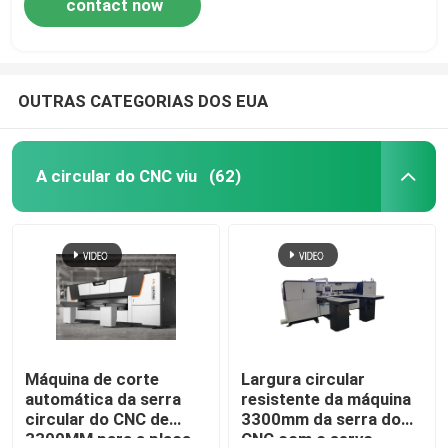
contact now
OUTRAS CATEGORIAS DOS EUA
A circular do CNC viu
(62)
Máquina de corte
Largura circular
automática da serra
resistente da máquina
circular do CNC de
3300mm da serra do
3300MM para a placa
CNC com o servo