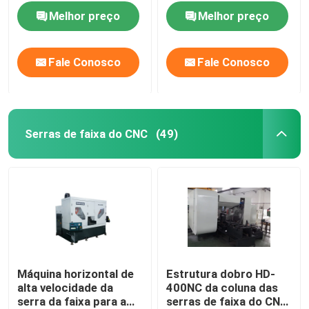
de cobre que vê HL-
motor 3 de
Melhor preço
Melhor preço
10CNC
alimentação
Fale Conosco
Fale Conosco
Serras de faixa do CNC
(49)
Máquina horizontal de
Estrutura dobro HD-
alta velocidade da
400NC da coluna das
serra da faixa para a
serras de faixa do CNC