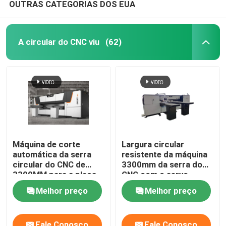
OUTRAS CATEGORIAS DOS EUA
A circular do CNC viu
(62)
Máquina de corte
Largura circular
automática da serra
resistente da máquina
circular do CNC de
3300mm da serra do
3300MM para a placa
CNC com o servo
de cobre que vê HL-
motor 3 de
Melhor preço
Melhor preço
10CNC
alimentação
Fale Conosco
Fale Conosco