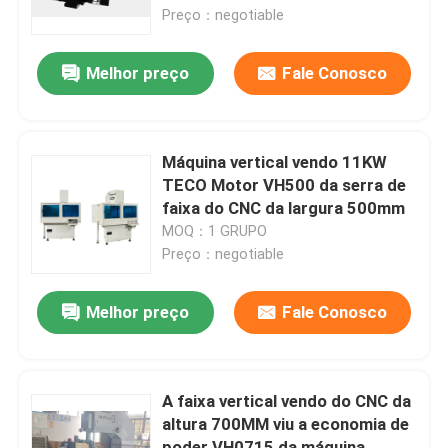
Preço：negotiable
Excursão da fábrica
Melhor preço
Fale Conosco
Controle da qualidade
Máquina vertical vendo 11KW
Contacte-nos
TECO Motor VH500 da serra de
faixa do CNC da largura 500mm
MOQ：1 GRUPO
Notícia
Preço：negotiable
Peça umas citações
Melhor preço
Fale Conosco
A circular do CNC viu
A faixa vertical vendo do CNC da
altura 700MM viu a economia de
Serras de faixa do CNC
poder VH0715 da máquina