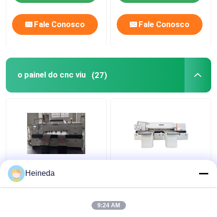
Fale Conosco
Fale Conosco
o painel do cnc viu
(27)
A circular do painel da
O painel rápido da
Heineda
serra do painel do CNC
precisão do CNC
da precisão viu o
9m/Min viu a eficiência
comprimento de corte
de funcionamento alta
9:24 AM
HL-6BNC da máquina
dos assentos da