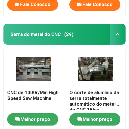
Fale Conosco
Fale Conosco
Serra do metal do CNC
(29)
CNC de 4000r/Min High
O corte de alumínio da
Speed Saw Machine
serra totalmente
automático do metal
do CNC 15kw
considerou as
Melhor preço
Melhor preço
máquinas 4000r/min