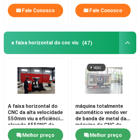
Fale Conosco
Fale Conosco
a faixa horizontal do cnc viu
(47)
A faixa horizontal do
máquina totalmente
CNC da alta velocidade
automático vendo ver
550mm viu a eficiência
de banda de metal da
elevada A550NC da
máquina do CNC de
máquina
400mm
Melhor preço
Melhor preço