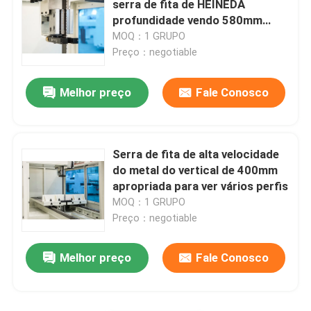
serra de fita de HEINEDA
profundidade vendo 580mm
Materiais de consumo da máquina
VH500 da garganta
MOQ：1 GRUPO
Preço：negotiable
Melhor preço
Fale Conosco
Serra de fita de alta velocidade
do metal do vertical de 400mm
apropriada para ver vários perfis
MOQ：1 GRUPO
Preço：negotiable
Melhor preço
Fale Conosco