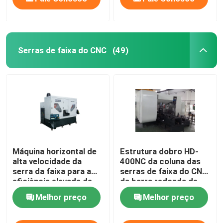
Serras de faixa do CNC
(49)
Máquina horizontal de
Estrutura dobro HD-
alta velocidade da
400NC da coluna das
serra da faixa para a
serras de faixa do CNC
eficiência elevada de
da barra redonda de
alumínio dos lingotes
liga de alumínio
Melhor preço
Melhor preço