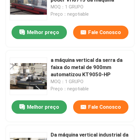
MOQ：1 GRUPO
Preço：negotiable
Serra do metal do CNC
Melhor preço
Fale Conosco
a faixa horizontal do cnc viu
A faixa vertical do CNC viu
a máquina vertical da serra da
faixa do metal de 900mm
automatizou KT9050-HP
o painel do cnc viu
MOQ：1 GRUPO
Preço：negotiable
Serra de alumínio da placa
Melhor preço
Fale Conosco
O corte de alumínio do perfil considerou
Da máquina vertical industrial da
Linha vendo