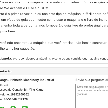
Posso eu obter uma máquina de acordo com minhas próprias exigênci
ure.We aceitam o OEM e o ODM.
Isto é a primeira vez que eu uso este tipo da máquina, é fácil opera-se
á um vídeo do guia que mostra como usar a máquina e o livro de instr
da tenha toda a pergunta, nós fornecerá o guia livre do professinal pa
uina bem.
você não encontrou a máquina que você precisa, não hesite contacta
-lhe a melhor sugestão.
,
,
tiqueta:
o cnc considerou a máquina
o corte do cnc considerou
máquina vendo
ontacto
iangsu Heineda Machinery Industrial
Envie sua pergunta d
o.,Ltd
essoa de Contato:
Mr. Ying Xiang
elefone:
19952709562
ax:
86-510-87012126