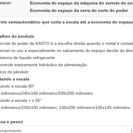
Economia do espaço da máquina do serrote do cor
stacar:
Economia do espaço da serra do corte do poder
rote semiautomático que corta a escala até a economia do espaço
alhes do produto
errote do poder de KASTO é a escolha direita quando o metal é cortad
versal no uso e especialmente no salvamento do espaço devido às di
istema de líquido refrigerante
ontrole inteiramente hidráulico da alimentação
ício do pêndulo
tando a escala
tando a escala 90°
 milímetros/240x160 milímetro/200x200 milímetro
tando a escala + o 45°
 milímetros/150x100 milímetro, 130x200 milímetro/145x145 milímetro
sa e pesos
omprimento
1