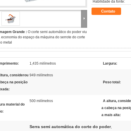
Habilidade da fonte:
Contato
Imagem Grande :
O corte semi automático do poder viu
 economia do espaço da máquina do serrote do corte
o metal
mprimento:
1,435 milímetros
Largura:
ltura, considerou
949 milímetros
abeça na posição
Peso total:
ixada:
500 milímetros
A altura, consid
ura material do
a cabeça na posi
io:
a mais alta:
Serra semi automática do corte do poder
,