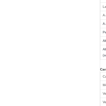
L
A 
A 
Pe
Al
Al
(a
Car
C
Mo
Ve
Ve