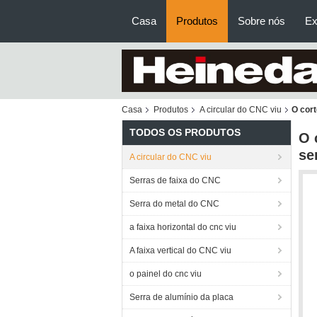
Casa
Produtos
Sobre nós
Ex
Casa
Produtos
A circular do CNC viu
O cort
TODOS OS PRODUTOS
O 
se
A circular do CNC viu
Serras de faixa do CNC
Serra do metal do CNC
a faixa horizontal do cnc viu
A faixa vertical do CNC viu
o painel do cnc viu
Serra de alumínio da placa