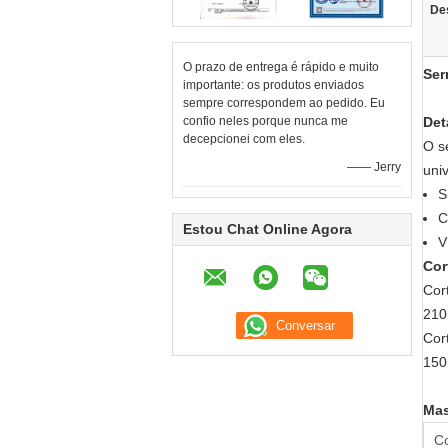
De
O prazo de entrega é rápido e muito
Ser
importante: os produtos enviados
sempre correspondem ao pedido. Eu
confio neles porque nunca me
Det
decepcionei com eles.
O s
—— Jerry
uni
S
C
Estou Chat Online Agora
V
Cor
Cor
210
Cor
150
Mas
C