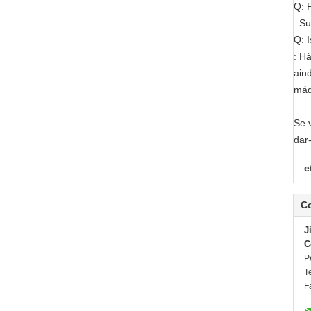
Q: 
: S
Q: 
: H
ain
máq
Se 
dar
e
C
J
C
P
T
F