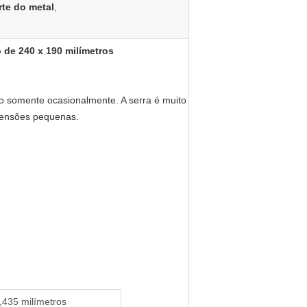
te do metal
,
 de 240 x 190 milímetros
o somente ocasionalmente. A serra é muito
mensões pequenas.
,435 milímetros