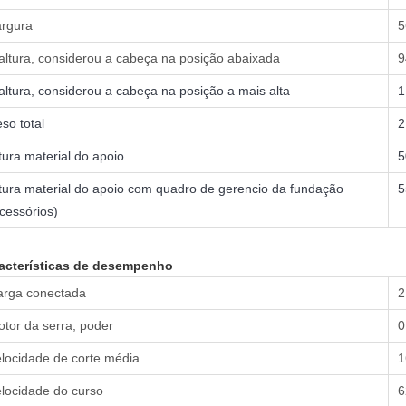
argura
5
altura, considerou a cabeça na posição abaixada
9
altura, considerou a cabeça na posição a mais alta
1
so total
2
tura material do apoio
5
tura material do apoio com quadro de gerencio da fundação
5
cessórios)
acterísticas de desempenho
arga conectada
2
tor da serra, poder
0
locidade de corte média
1
locidade do curso
6