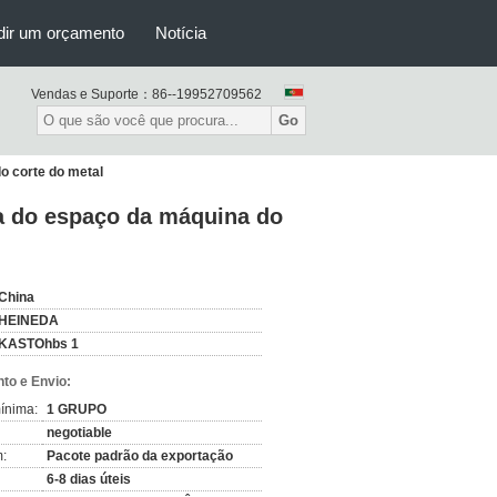
dir um orçamento
Notícia
Vendas e Suporte：
86--19952709562
Go
o corte do metal
a do espaço da máquina do
China
HEINEDA
KASTOhbs 1
to e Envio:
ínima:
1 GRUPO
negotiable
:
Pacote padrão da exportação
6-8 dias úteis