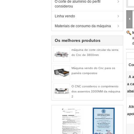
O corte de alumínio do perfil
considerou
Linha vendo
Materiais de consumo da máquina
a
Os melhores produtos
d
máquina de corte circular da serra
do Cnc de 3800mm
Co
Máquina vendo do Cnc para os
painéis compostos
A a
a c
O CNC considerou o comprimento
aba
dos assentos 3300MM da máquina
2
Alt
apo