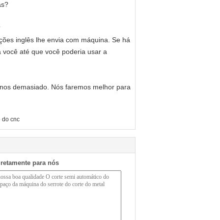
as?
?
uções inglês lhe envia com máquina. Se há
ra você até que você poderia usar a
r-nos demasiado. Nós faremos melhor para
 do cnc
iretamente para nós