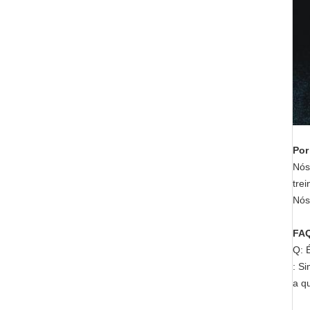
Por
Nós
tre
Nós
FA
Q: 
: S
a q