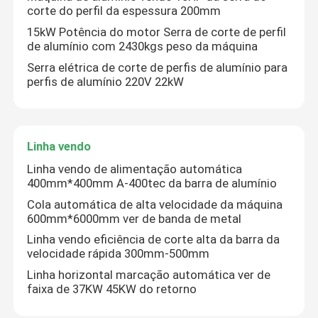
corte do perfil da espessura 200mm
15kW Potência do motor Serra de corte de perfil
Serra do metal do CNC
de alumínio com 2430kgs peso da máquina
Serra elétrica de corte de perfis de alumínio para
perfis de alumínio 220V 22kW
a faixa horizontal do cnc viu
A faixa vertical do CNC viu
Linha vendo
Linha vendo de alimentação automática
o painel do cnc viu
400mm*400mm A-400tec da barra de alumínio
Cola automática de alta velocidade da máquina
Serra de alumínio da placa
600mm*6000mm ver de banda de metal
Linha vendo eficiência de corte alta da barra da
velocidade rápida 300mm-500mm
O corte de alumínio do perfil considerou
Linha horizontal marcação automática ver de
faixa de 37KW 45KW do retorno
Linha vendo