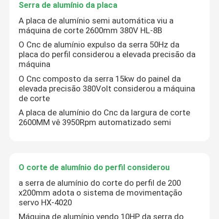
Serra de alumínio da placa
A placa de alumínio semi automática viu a
Excursão da fábrica
máquina de corte 2600mm 380V HL-8B
O Cnc de alumínio expulso da serra 50Hz da
placa do perfil considerou a elevada precisão da
Controle da qualidade
máquina
O Cnc composto da serra 15kw do painel da
elevada precisão 380Volt considerou a máquina
Contacte-nos
de corte
A placa de alumínio do Cnc da largura de corte
Notícia
2600MM vê 3950Rpm automatizado semi
Peça umas citações
O corte de alumínio do perfil considerou
a serra de alumínio do corte do perfil de 200
A circular do CNC viu
x200mm adota o sistema de movimentação
servo HX-4020
Serras de faixa do CNC
Máquina de alumínio vendo 10HP da serra do