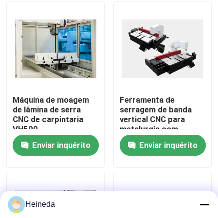
Excursão da fábrica
Controle da qualidade
Contacte-nos
Máquina de moagem
Ferramenta de
de lâmina de serra
serragem de banda
CNC de carpintaria
vertical CNC para
Notícia
VH500
metalurgia com
cinturão de serragem
Enviar inquérito
Enviar inquérito
Velocidade
Peça umas citações
200/2000m/min
Regular sem passo
A circular do CNC viu
Heineda
Serras de faixa do CNC