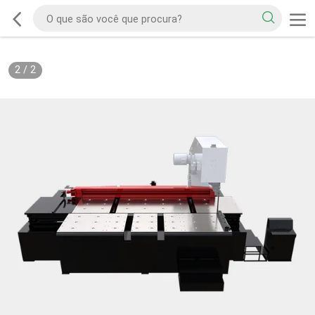
2
/
2