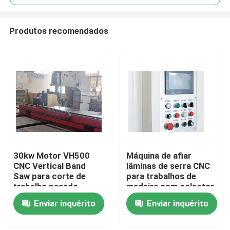
Produtos recomendados
30kw Motor VH500
Máquina de afiar
Casa
CNC Vertical Band
lâminas de serra CNC
Saw para corte de
para trabalhos de
trabalho pesado
madeira com colector
Produtos
de núcleo de filtro
Enviar inquérito
Enviar inquérito
pulsado de 15 HP
Sobre nós