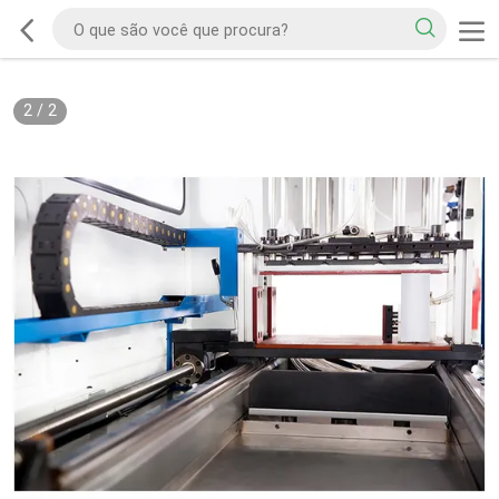
2
/
2