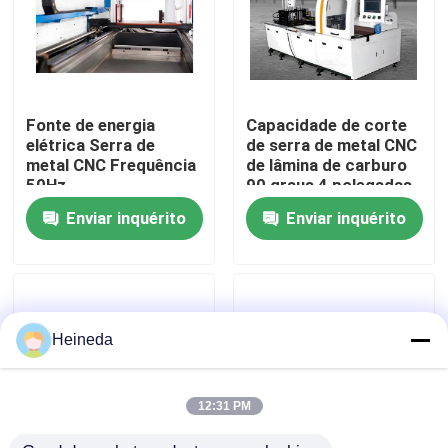
Excursão da fábrica
Controle da qualidade
Fonte de energia
Capacidade de corte
elétrica Serra de
de serra de metal CNC
metal CNC Frequência
de lâmina de carburo
Contacte-nos
50Hz
90 graus 4 polegadas
Alta velocidade de
Enviar inquérito
Enviar inquérito
corte
Notícia
Peça umas citações
Heineda
A circular do CNC viu
12:31 PM
Serras de faixa do CNC