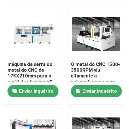
máquina da serra do
O metal do CNC 1500-
metal do CNC de
3500RPM viu
175X210mm para o
altamente a
perfil de alumínio HX-
automatização para
4015 eficiente alto
materiais maiores
Casa
Enviar inquérito
Enviar inquérito
vendo
Produtos
Sobre nós