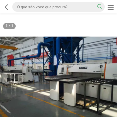
1
/
1