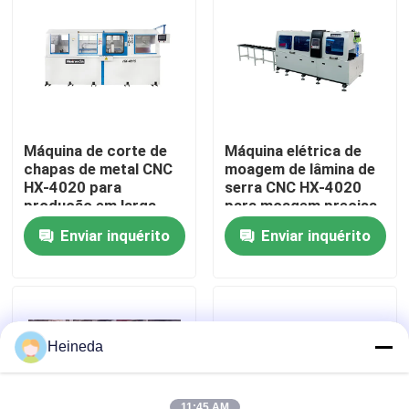
Excursão da fábrica
Controle da qualidade
Máquina de corte de
Máquina elétrica de
Contacte-nos
chapas de metal CNC
moagem de lâmina de
HX-4020 para
serra CNC HX-4020
produção em larga
para moagem precisa
escala
Notícia
Enviar inquérito
Enviar inquérito
Peça umas citações
A circular do CNC viu
Heineda
Serras de faixa do CNC
11:45 AM