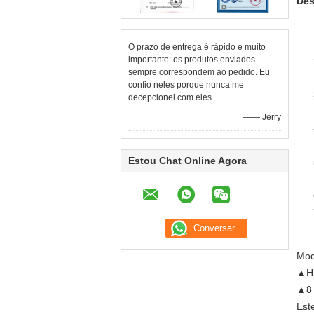
Des
O prazo de entrega é rápido e muito
importante: os produtos enviados
sempre correspondem ao pedido. Eu
confio neles porque nunca me
decepcionei com eles.
—— Jerry
Estou Chat Online Agora
Mod
▲HL
▲8 
Est