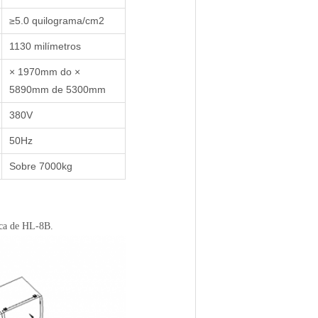
≥5.0 quilograma/cm2
1130 milímetros
× 1970mm do ×
5890mm de 5300mm
380V
50Hz
Sobre 7000kg
ica de HL-8B.