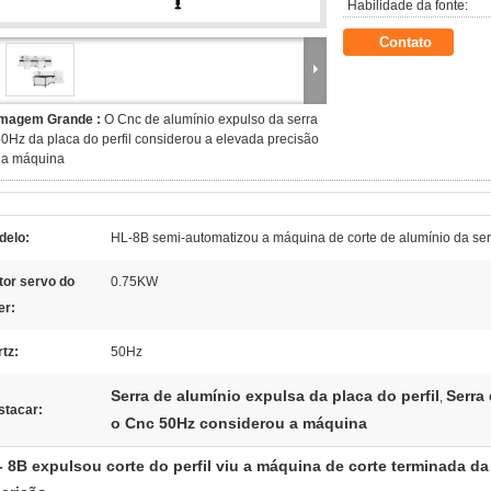
Habilidade da fonte:
Contato
Imagem Grande :
O Cnc de alumínio expulso da serra
0Hz da placa do perfil considerou a elevada precisão
da máquina
delo:
HL-8B semi-automatizou a máquina de corte de alumínio da ser
tor servo do
0.75KW
ler:
tz:
50Hz
Serra de alumínio expulsa da placa do perfil
Serra
,
stacar:
o Cnc 50Hz considerou a máquina
- 8B expulsou corte do perfil viu a máquina de corte terminada da