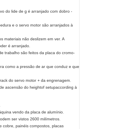
ivo do lide de g é arranjado com dobro -
dura e o servo motor são arranjados à
os materiais não deslizem em ver. A
oder é arranjado.
de trabalho são feitos da placa do cromo-
eira como a pressão de ar que conduz e que
drack do servo motor + da engrenagem.
 de ascensão do heightof setupaccording à
a
uina vendo da placa de alumínio.
dem ser vistos 2600 milímetros.
de cobre, painéis compostos, placas