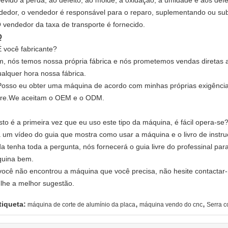
Devido à perda, ao defeito, ao molde, à oxidação, à umidade e aos defe
dedor, o vendedor é responsável para o reparo, suplementando ou sub
O vendedor da taxa de transporte é fornecido.
Q
É você fabricante?
im, nós temos nossa própria fábrica e nós prometemos vendas diretas a 
ualquer hora nossa fábrica.
Posso eu obter uma máquina de acordo com minhas próprias exigênci
ure.We aceitam o OEM e o ODM.
Isto é a primeira vez que eu uso este tipo da máquina, é fácil opera-se
á um vídeo do guia que mostra como usar a máquina e o livro de instr
da tenha toda a pergunta, nós fornecerá o guia livre do professinal pa
uina bem.
você não encontrou a máquina que você precisa, não hesite contacta
-lhe a melhor sugestão.
,
,
tiqueta:
máquina de corte de alumínio da placa
máquina vendo do cnc
Serra c