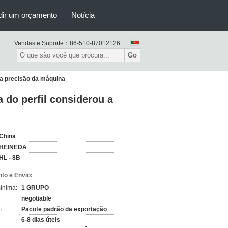
dir um orçamento
Notícia
Vendas e Suporte：
86-510-87012126
Go
da precisão da máquina
 do perfil considerou a
China
HEINEDA
HL - 8B
to e Envio:
ínima:
1 GRUPO
negotiable
:
Pacote padrão da exportação
6-8 dias úteis