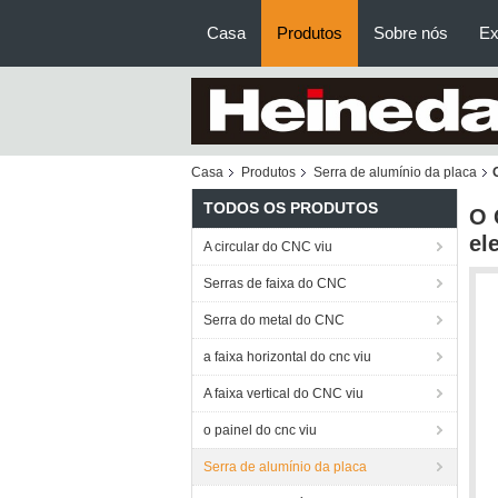
Casa
Produtos
Sobre nós
Ex
Casa
Produtos
Serra de alumínio da placa
TODOS OS PRODUTOS
O 
el
A circular do CNC viu
Serras de faixa do CNC
Serra do metal do CNC
a faixa horizontal do cnc viu
A faixa vertical do CNC viu
o painel do cnc viu
Serra de alumínio da placa