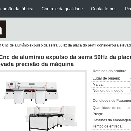
cursão da fábrica
Controle da qualidade
Contacte-nos
Pe
O Cnc de alumínio expulso da serra 50Hz da placa do perfil considerou a eleva
Cnc de alumínio expulso da serra 50Hz da placa
evada precisão da máquina
Detalhes do produto:
Lugar de origem:
Marca:
Número do modelo:
Condições de Pagamen
Quantidade de ordem m
Preço:
Detalhes da embalagem
Tempo de entrega: