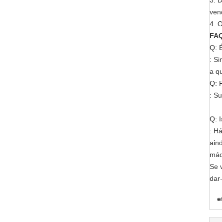
3. 
ven
4. 
FA
Q: 
: S
a q
Q: 
: S
Q: 
: H
ain
máq
Se 
dar
e