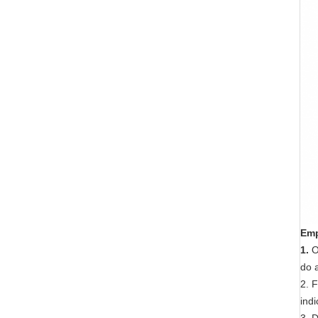
Emp
1.
O
do 
2. 
ind