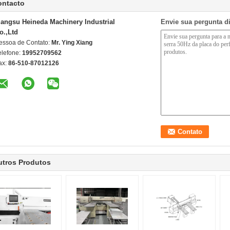
ontacto
iangsu Heineda Machinery Industrial
Envie sua pergunta d
o.,Ltd
essoa de Contato:
Mr. Ying Xiang
elefone:
19952709562
ax:
86-510-87012126
utros Produtos