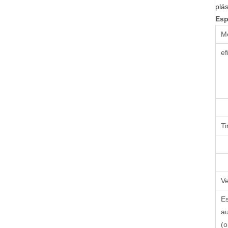
plás
Esp
M
ef
Ti
Ve
Es
au
(o