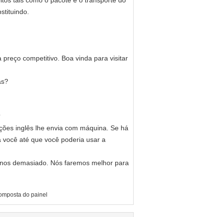
itos tais como o pacote e o transporte do
stituindo.
preço competitivo. Boa vinda para visitar
as?
?
uções inglês lhe envia com máquina. Se há
ra você até que você poderia usar a
r-nos demasiado. Nós faremos melhor para
omposta do painel