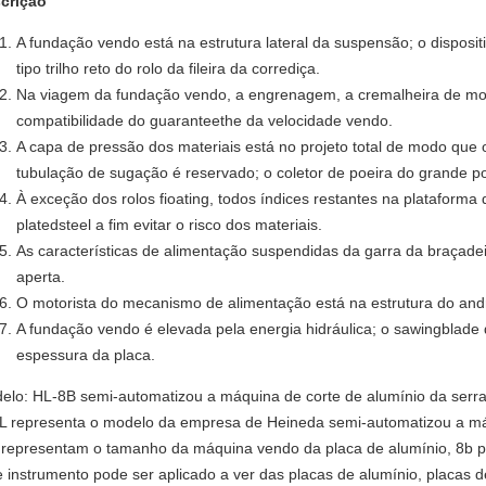
crição
A fundação vendo está na estrutura lateral da suspensão; o disposit
tipo trilho reto do rolo da fileira da corrediça.
Na viagem da fundação vendo, a engrenagem, a cremalheira de moe
compatibilidade do guaranteethe da velocidade vendo.
A capa de pressão dos materiais está no projeto total de modo que 
tubulação de sugação é reservado; o coletor de poeira do grande p
À exceção dos rolos fioating, todos índices restantes na plataforma 
platedsteel a fim evitar o risco dos materiais.
As características de alimentação suspendidas da garra da braçad
aperta.
O motorista do mecanismo de alimentação está na estrutura do an
A fundação vendo é elevada pela energia hidráulica; o sawingblade
espessura da placa.
elo: HL-8B semi-automatizou a máquina de corte de alumínio da serr
 representa o modelo da empresa de Heineda semi-automatizou a máq
representam o tamanho da máquina vendo da placa de alumínio, 8b po
e instrumento pode ser aplicado a ver das placas de alumínio, placas 