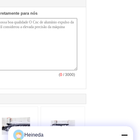
iretamente para nós
(
0
/ 3000)
Heineda