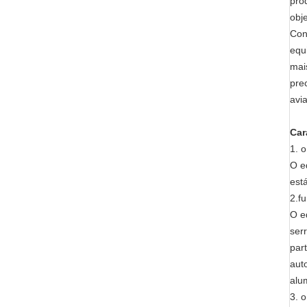
pro
obj
Con
equ
mai
pre
avi
Car
1. 
O e
está
2.f
O e
ser
par
aut
alu
3. 