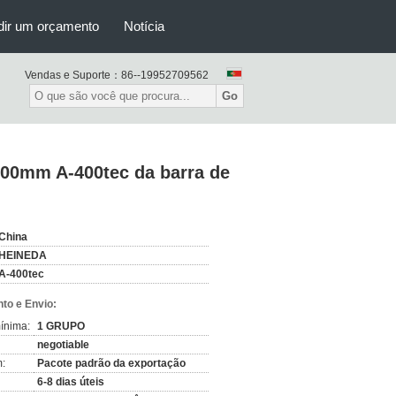
dir um orçamento
Notícia
Vendas e Suporte：
86--19952709562
Go
00mm A-400tec da barra de
China
HEINEDA
A-400tec
to e Envio:
ínima:
1 GRUPO
negotiable
:
Pacote padrão da exportação
6-8 dias úteis