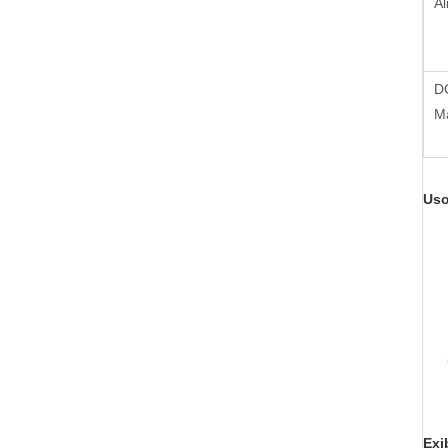
Al
D
M
Uso
Exi