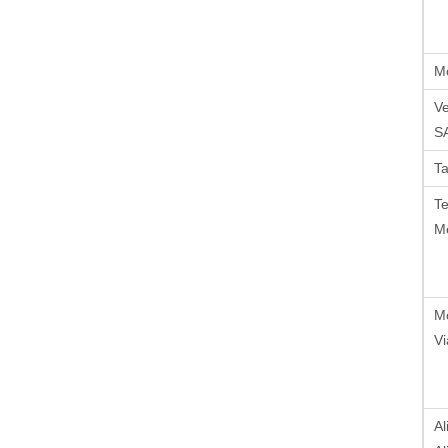
M
Ve
SA
T
Te
M
M
Vi
Al