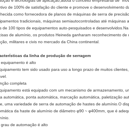
dução e tecnologias de aplicação;adota o conceito empresarial de "ino
etivo de 100% de satisfação do cliente e promove o desenvolvimento da
hecida como fornecedora de planos de máquinas de serra de precisã
ipamentos tradicionais, máquinas semiautocontroladas até máquinas aut
s de 100 tipos de equipamentos auto-pesquisados ​​e desenvolvidos.N
cisas de alumínio, os produtos Heineda ganharam reconhecimento de 
ação, militares e civis no mercado da China continental.
acterísticas da linha de produção de serragem
o equipamento é alto
quipamento tem sido usado para uso a longo prazo de muitos clientes
vel.
unção completa
quipamento está equipado com um mecanismo de armazenamento, uma 
ra automática, ponta automática, marcação automática, paletização au
te, uma variedade de serra de automação de hastes de alumínio.O dis
omática da haste de alumínio de diâmetro φ90 ~ φ400mm, que é adequ
mínio.
o grau de automação é alto