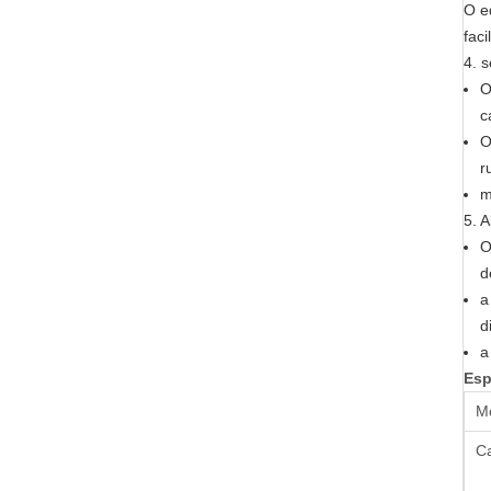
O e
fac
4. 
O
c
O
r
m
5. 
O
d
a
d
a
Esp
Mo
C