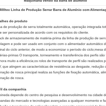
Maquinaria vendo da barra de alumínio
 400tec Linha de Produção Serrar Barra de Alumínio com Alimenta
alhes do produto
ha de produção de serra totalmente automática, operação integrada t
e ser personalizada de acordo com os requisitos do cliente.
ack de armazenamento de matéria-prima da linha de produção de se
elagem e pode ser usado em conjunto com o alimentador automático de 
final do ciclo anterior, de modo a economizar o período do ciclo;mesa d
érias-primas O transporte, torneamento e transferência dos perfis são
hora muito a eficiência;os rolos de transporte de perfil são realizados
V, que atingem as características de resistência ao desgaste, redução d
inação de rosca principal realiza as funções de fixação automática, al
inação de rosca.
fil da companhia
eineda depende do centro de pesquisa e desenvolvimento na cidade de 
andas do mercado e tecnologias avançadas a qualquer momento e faz