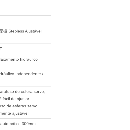
无极 Stepless Ajustável
1T
laxamento hidráulico
dráulico Independente /
rafuso de esfera servo,
 fácil de ajustar
so de esferas servo,
amente ajustável
 automático 300mm-