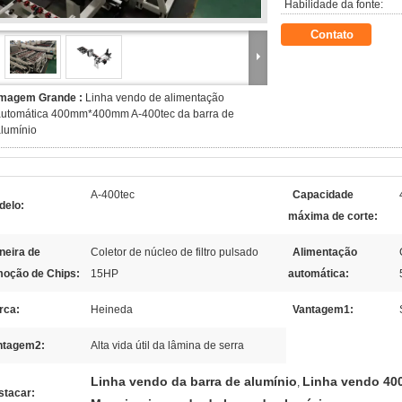
Habilidade da fonte:
Contato
Imagem Grande :
Linha vendo de alimentação
automática 400mm*400mm A-400tec da barra de
lumínio
A-400tec
Capacidade
delo:
máxima de corte:
neira de
Coletor de núcleo de filtro pulsado
Alimentação
oção de Chips:
15HP
automática:
rca:
Heineda
Vantagem1:
ntagem2:
Alta vida útil da lâmina de serra
Linha vendo da barra de alumínio
Linha vendo 4
,
stacar: