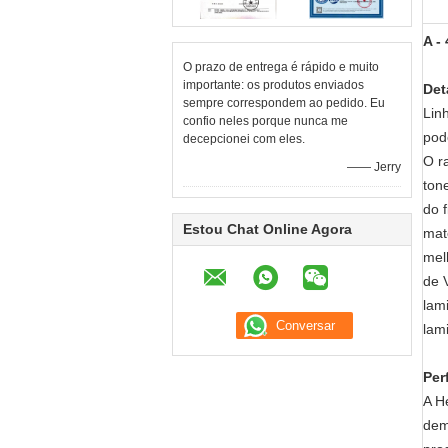
A -
O prazo de entrega é rápido e muito
importante: os produtos enviados
Det
sempre correspondem ao pedido. Eu
Lin
confio neles porque nunca me
pod
decepcionei com eles.
O r
—— Jerry
ton
do 
Estou Chat Online Agora
mat
mel
de 
lam
lam
Per
A H
dem