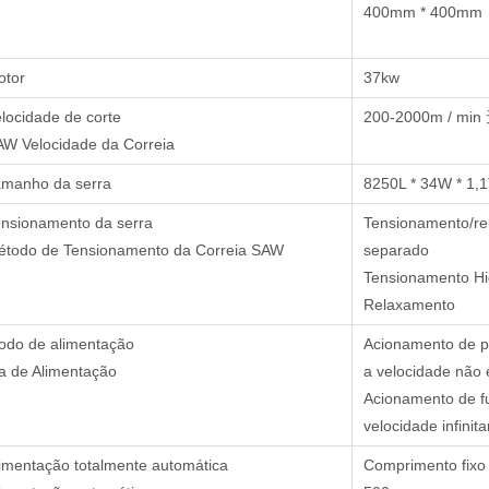
400mm * 400mm
otor
37kw
locidade de corte
200-2000m / min 
W Velocidade da Correia
amanho da serra
8250L * 34W * 1,
nsionamento da serra
Tensionamento/re
étodo de Tensionamento da Correia SAW
separado
Tensionamento Hi
Relaxamento
odo de alimentação
Acionamento de pa
a de Alimentação
a velocidade não é
Acionamento de fu
velocidade infinit
imentação totalmente automática
Comprimento fixo