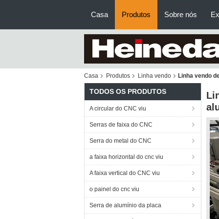
Casa
Produtos
Sobre nós
Ex
Casa
Produtos
Linha vendo
Linha vendo d
TODOS OS PRODUTOS
Li
al
A circular do CNC viu
Serras de faixa do CNC
Serra do metal do CNC
a faixa horizontal do cnc viu
A faixa vertical do CNC viu
o painel do cnc viu
Serra de alumínio da placa