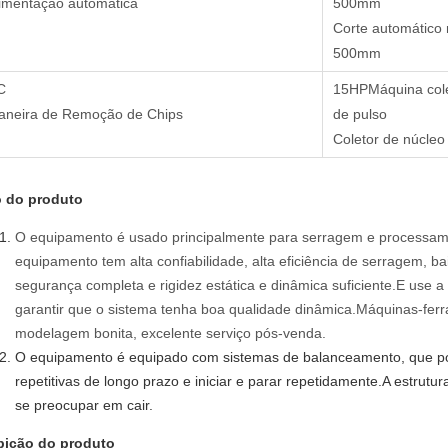
imentação automática
500mm
Corte automático
500mm
C
15
HP
Máquina col
aneira de Remoção de Chips
de pulso
Coletor de núcleo
 do produto
O equipamento é usado principalmente para serragem e processame
equipamento tem alta confiabilidade, alta eficiência de serragem, b
segurança completa e rigidez estática e dinâmica suficiente.E use 
garantir que o sistema tenha boa qualidade dinâmica.Máquinas-fe
modelagem bonita, excelente serviço pós-venda.
O equipamento é equipado com sistemas de balanceamento, que p
repetitivas de longo prazo e iniciar e parar repetidamente.A estrutu
se preocupar em cair.
bição do produto