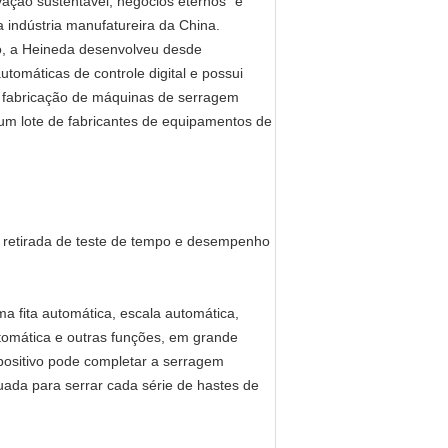
vação sustentável, negócios eternos" e
 indústria manufatureira da China.
o, a Heineda desenvolveu desde
omáticas de controle digital e possui
a fabricação de máquinas de serragem
um lote de fabricantes de equipamentos de
, retirada de teste de tempo e desempenho
fita automática, escala automática,
tomática e outras funções, em grande
positivo pode completar a serragem
ada para serrar cada série de hastes de