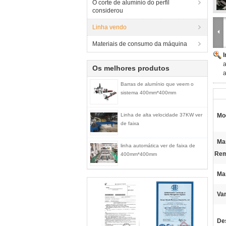
O corte de alumínio do perfil
considerou
Linha vendo
Materiais de consumo da máquina
Os melhores produtos
a
Barras de alumínio que veem o
sistema 400mm*400mm
Linha de alta velocidade 37KW ver
Mo
de faixa
Ma
linha automática ver de faixa de
Rem
400mm*400mm
Ma
Va
De