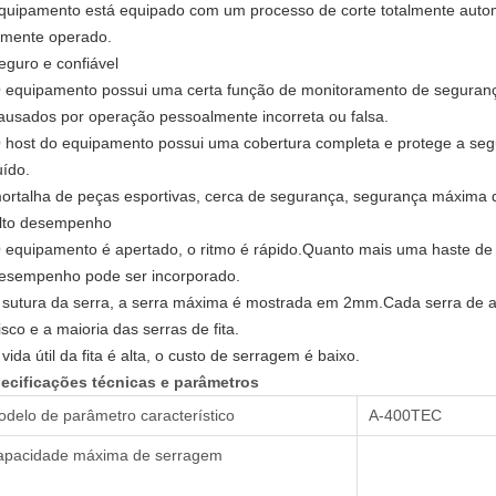
quipamento está equipado com um processo de corte totalmente automá
ilmente operado.
seguro e confiável
 equipamento possui uma certa função de monitoramento de segurança
ausados ​​por operação pessoalmente incorreta ou falsa.
 host do equipamento possui uma cobertura completa e protege a se
uído.
ortalha de peças esportivas, cerca de segurança, segurança máxima 
Alto desempenho
 equipamento é apertado, o ritmo é rápido.Quanto mais uma haste de 
esempenho pode ser incorporado.
 sutura da serra, a serra máxima é mostrada em 2mm.Cada serra de a
isco e a maioria das serras de fita.
 vida útil da fita é alta, o custo de serragem é baixo.
ecificações técnicas e parâmetros
delo de parâmetro característico
A-400TEC
apacidade máxima de serragem