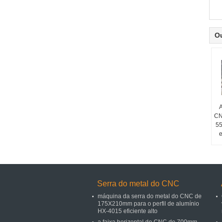
O
A
CN
55
Serra do metal do CNC
máquina da serra do metal do CNC de
175X210mm para o perfil de alumínio
HX-4015 eficiente alto