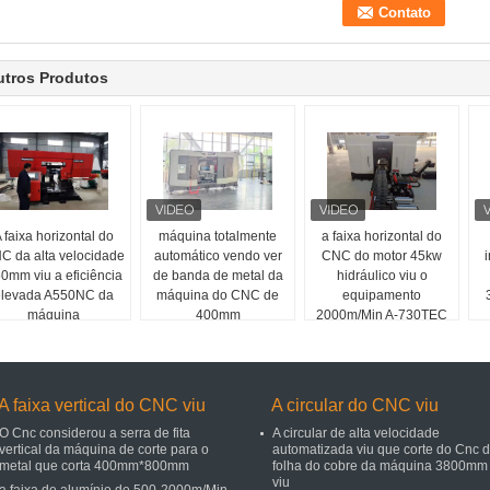
utros Produtos
 faixa horizontal do
máquina totalmente
a faixa horizontal do
C da alta velocidade
automático vendo ver
CNC do motor 45kw
i
0mm viu a eficiência
de banda de metal da
hidráulico viu o
elevada A550NC da
máquina do CNC de
equipamento
máquina
400mm
2000m/Min A-730TEC
A faixa vertical do CNC viu
A circular do CNC viu
O Cnc considerou a serra de fita
A circular de alta velocidade
vertical da máquina de corte para o
automatizada viu que corte do Cnc 
metal que corta 400mm*800mm
folha do cobre da máquina 3800mm
viu