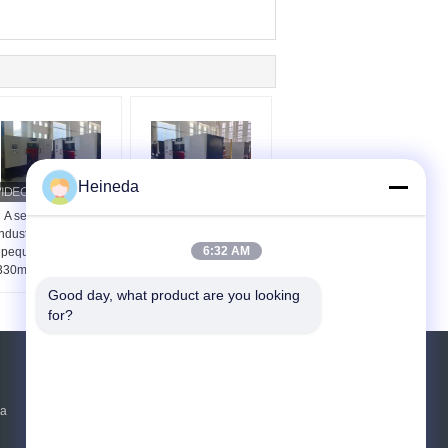
Heineda
A serra horizontal
A faixa horizontal
ndustrial da faixa do
precisa do CNC viu
6:32 AM
pequeno diâmetro
A330NC de aperto e de
330mm automatizou
alimentação automático
A330NC
Good day, what product are you looking 
for?
Pedir um orçamento
da
Envie