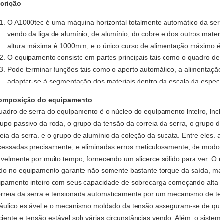
crição
O A1000tec é uma máquina horizontal totalmente automático da serr
vendo da liga de alumínio, de alumínio, do cobre e dos outros mate
altura máxima é 1000mm, e o único curso de alimentação máximo
O equipamento consiste em partes principais tais como o quadro de 
Pode terminar funções tais como o aperto automático, a alimentaçã
adaptar-se à segmentação dos materiais dentro da escala da especi
omposição do equipamento
uadro de serra do equipamento é o núcleo do equipamento inteiro, in
rupo passivo da roda, o grupo da tensão da correia da serra, o grupo d
reia da serra, e o grupo de alumínio da coleção da sucata. Entre eles, 
cessadas precisamente, e eliminadas erros meticulosamente, de modo 
avelmente por muito tempo, fornecendo um alicerce sólido para ver. O
do no equipamento garante não somente bastante torque da saída, ma
ipamento inteiro com seus capacidade de sobrecarga começando alta e 
orreia da serra é tensionada automaticamente por um mecanismo de te
ráulico estável e o mecanismo moldado da tensão asseguram-se de que
iciente e tensão estável sob várias circunstâncias vendo. Além, o sist