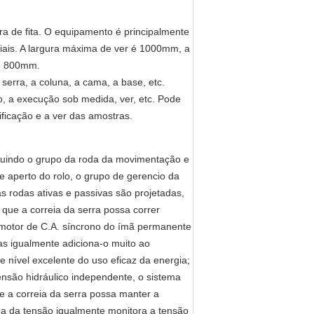
a de fita. O equipamento é principalmente
riais. A largura máxima de ver é 1000mm, a
 é 800mm.
serra, a coluna, a cama, a base, etc.
o, a execução sob medida, ver, etc. Pode
ficação e a ver das amostras.
cluindo o grupo da roda da movimentação e
e aperto do rolo, o grupo de gerencio da
as rodas ativas e passivas são projetadas,
que a correia da serra possa correr
 motor de C.A. síncrono do ímã permanente
s igualmente adiciona-o muito ao
nível excelente do uso eficaz da energia;
nsão hidráulico independente, o sistema
 a correia da serra possa manter a
ema da tensão igualmente monitora a tensão