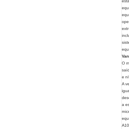
est
equ
equ
ope
ext
inc
sis
equ
Van
O m
saí
e n
A v
igu
des
a e
mic
equ
A10