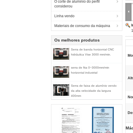
O corte de alumínio do perfil
considerou
Linha vendo
Materiais de consumo da máquina
1
Os melhores produtos
Serra de banda horizontal CNC
hidráulica Vise 3000 mm/min.
Mo
serra de fita 0~3000mm/min
horizontal industrial
Al
Serra de faixa de alumínio vendo
da alta velocidade da largura
400mm
No
De
Máq