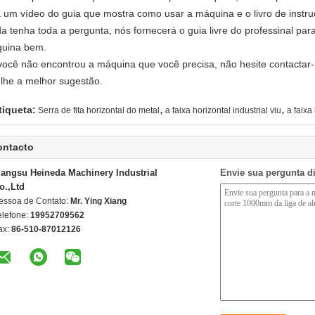
á um vídeo do guia que mostra como usar a máquina e o livro de instr
da tenha toda a pergunta, nós fornecerá o guia livre do professinal pa
uina bem.
você não encontrou a máquina que você precisa, não hesite contacta
-lhe a melhor sugestão.
,
,
tiqueta:
Serra de fita horizontal do metal
a faixa horizontal industrial viu
a faixa
ontacto
iangsu Heineda Machinery Industrial
Envie sua pergunta d
o.,Ltd
essoa de Contato:
Mr. Ying Xiang
elefone:
19952709562
ax:
86-510-87012126