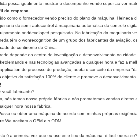
ida possa igualmente mostrar o desempenho vendo super ao ver mater
fil da empresa
ido como o fornecedor vendo preciso do plano da máquina, Heineda d
uinaria do semi-autocontrol à maquinaria automática do controle digit
quipamento anddeveloped pesquisado. Na fabricação da maquinaria ven
neda têm o wonrecognition de um grupo dos fabricantes da aviação, os 
cado do continente de China.
neda depende do centro da investigação e desenvolvimento na cidade d
ketdemands e nas tecnologias avançadas a qualquer hora e faz a melh
application do processo de produção; adota o conceito da empresa “da
o objetivo da satisfação 100% do cliente e promove o desenvolvimento 
Q
É você fabricante?
im, nós temos nossa própria fábrica e nós prometemos vendas diretas a 
ualquer hora nossa fábrica.
Posso eu obter uma máquina de acordo com minhas próprias exigênci
ure.We aceitam o OEM e o ODM.
Isto é a primeira vez que eu uso este tipo da máquina, é fácil opera-se