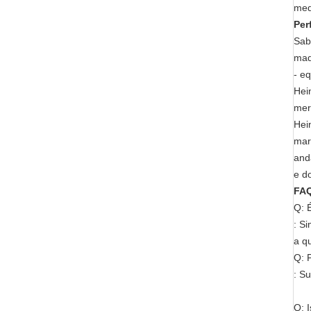
med
Per
Sab
maq
- e
Hei
mer
Hei
mar
and
e d
FA
Q: 
: S
a q
Q: 
: S
Q: 