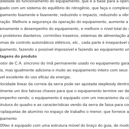
abilidade do funcionamento do equipamento, que é a base para a oper
ipado com um sistema do equilíbrio do nitrogênio, que faça o complexo
ipamento lisamente e lisamente, reduzindo o impacto, reduzindo a vib
ração. Melhore a segurança da operação do equipamento, aumente a v
remamente o desempenho do equipamento, e melhore o nível total do
lui protetores dianteiros, corrimões traseiros, sistemas de alimentação 
temas de controlo automáticos elétricos, etc., cada parte é inseparável 
ipamento, fazendo o possível impossível e fazendo ao equipamento u
tagens do produto
otor de C.A. síncrono do ímã permanente usado no equipamento garan
da, mas igualmente adiciona-o muito ao equipamento inteiro com seu
ível excelente do uso eficaz da energia;
elocidade linear da correia da serra pode ser ajustada steplessly den
almente um dos fatoras chaves para que o equipamento termine ver de
empenho vendo; o equipamento é equipado com um mecanismo da cole
strutura do quadro e as características vendo da serra de faixa para co
roplaquetas de alumínio no espaço de trabalho o menor, que fornece a
ipamento.
00tec é equipado com uma estrutura móvel do braço do guia, de mod