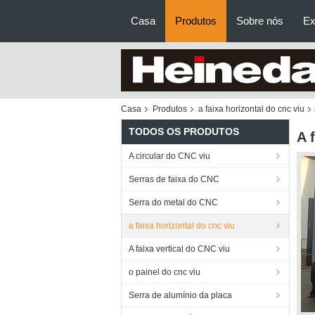
Casa
Produtos
Sobre nós
Ex
Casa
Produtos
a faixa horizontal do cnc viu
TODOS OS PRODUTOS
A 
A circular do CNC viu
Serras de faixa do CNC
Serra do metal do CNC
a faixa horizontal do cnc viu
A faixa vertical do CNC viu
o painel do cnc viu
Serra de alumínio da placa