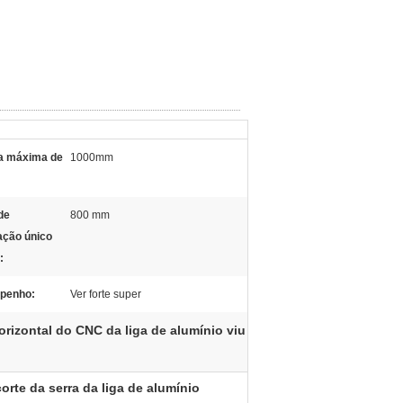
a máxima de
1000mm
de
800 mm
ação único
:
penho:
Ver forte super
horizontal do CNC da liga de alumínio viu
orte da serra da liga de alumínio