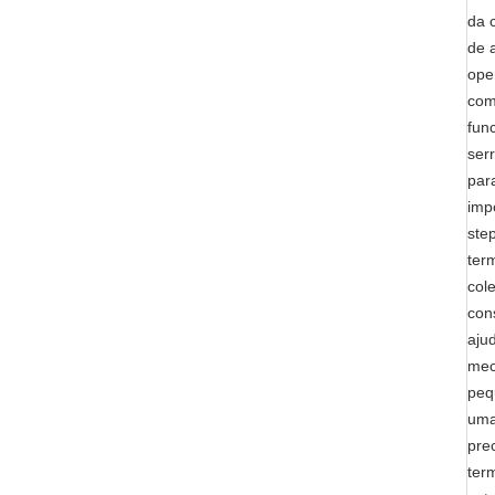
da 
de 
ope
com
fun
ser
par
imp
ste
ter
col
con
aju
mec
peq
uma
pre
ter