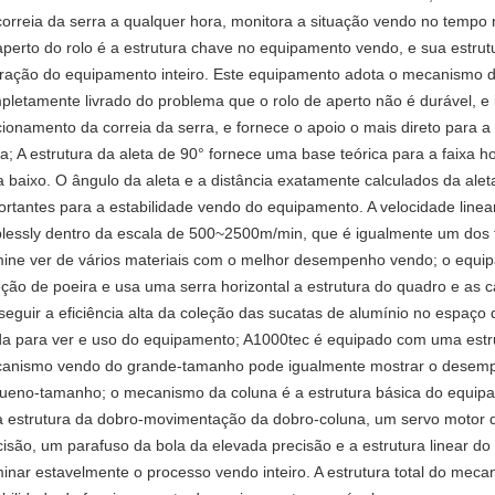
correia da serra a qualquer hora, monitora a situação vendo no tempo 
aperto do rolo é a estrutura chave no equipamento vendo, e sua estrutu
ração do equipamento inteiro. Este equipamento adota o mecanismo d
pletamente livrado do problema que o rolo de aperto não é durável, e 
cionamento da correia da serra, e fornece o apoio o mais direto para a 
ra; A estrutura da aleta de 90° fornece uma base teórica para a faixa h
a baixo. O ângulo da aleta e a distância exatamente calculados da ale
ortantes para a estabilidade vendo do equipamento. A velocidade linear
plessly dentro da escala de 500~2500m/min, que é igualmente um dos
mine ver de vários materiais com o melhor desempenho vendo; o eq
eção de poeira e usa uma serra horizontal a estrutura do quadro e as c
seguir a eficiência alta da coleção das sucatas de alumínio no espaço
da para ver e uso do equipamento; A1000tec é equipado com uma estru
anismo vendo do grande-tamanho pode igualmente mostrar o desempe
ueno-tamanho; o mecanismo da coluna é a estrutura básica do equipa
 estrutura da dobro-movimentação da dobro-coluna, um servo motor d
cisão, um parafuso da bola da elevada precisão e a estrutura linear do 
minar estavelmente o processo vendo inteiro. A estrutura total do mec