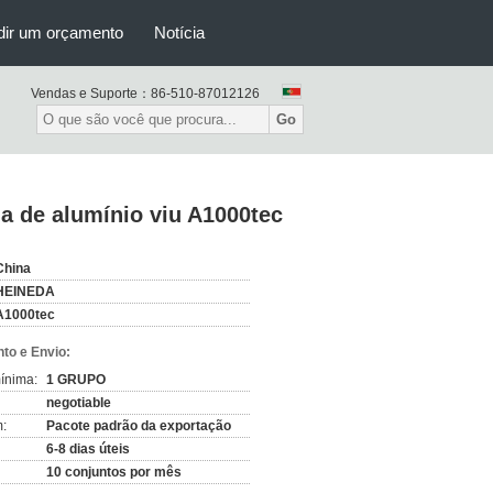
dir um orçamento
Notícia
Vendas e Suporte：
86-510-87012126
Go
ga de alumínio viu A1000tec
China
HEINEDA
A1000tec
to e Envio:
ínima:
1 GRUPO
negotiable
:
Pacote padrão da exportação
6-8 dias úteis
10 conjuntos por mês