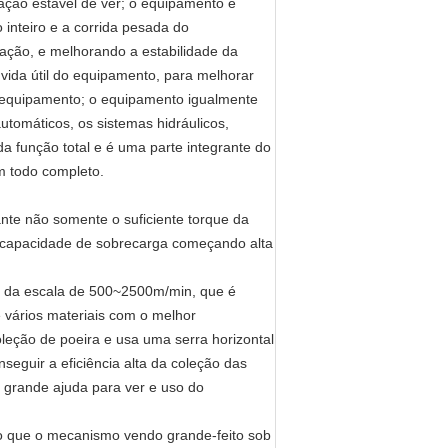
ação estável de ver; o equipamento é
 inteiro e a corrida pesada do
ração, e melhorando a estabilidade da
ida útil do equipamento, para melhorar
 equipamento; o equipamento igualmente
automáticos, os sistemas hidráulicos,
da função total e é uma parte integrante do
m todo completo.
te não somente o suficiente torque da
s capacidade de sobrecarga começando alta
tro da escala de 500~2500m/min, que é
 vários materiais com o melhor
ção de poeira e usa uma serra horizontal
nseguir a eficiência alta da coleção das
 grande ajuda para ver e uso do
o que o mecanismo vendo grande-feito sob