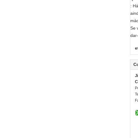
: H
ain
máq
Se 
dar
e
C
J
C
P
T
F