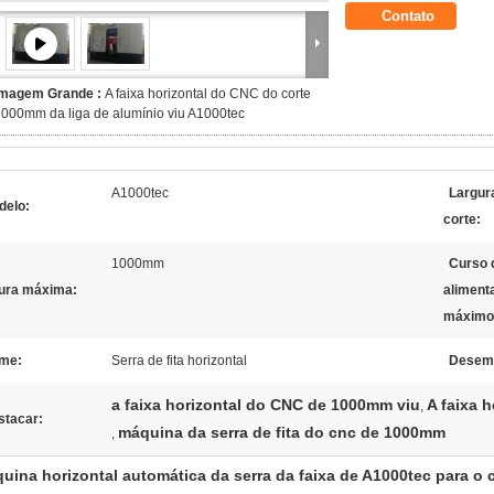
Contato
Imagem Grande :
A faixa horizontal do CNC do corte
000mm da liga de alumínio viu A1000tec
A1000tec
Largur
delo:
corte:
1000mm
Curso 
tura máxima:
aliment
máximo
me:
Serra de fita horizontal
Desem
a faixa horizontal do CNC de 1000mm viu
A faixa 
,
stacar:
máquina da serra de fita do cnc de 1000mm
,
uina horizontal automática da serra da faixa de A1000tec para o c