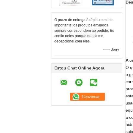
Des
O prazo de entrega é rápido e muito
importante: os produtos enviados
sempre correspondem ao pedido. Eu
confio neles porque nunca me
decepcionei com eles.
—— Jerry
A c
O q
Estou Chat Online Agora
o g
cor
pro
est
usa
equ
a c
hid
suf