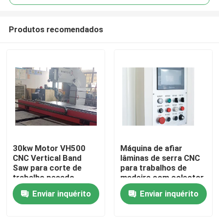
Produtos recomendados
30kw Motor VH500
Máquina de afiar
Casa
CNC Vertical Band
lâminas de serra CNC
Saw para corte de
para trabalhos de
trabalho pesado
madeira com colector
Produtos
de núcleo de filtro
Enviar inquérito
Enviar inquérito
pulsado de 15 HP
Sobre nós