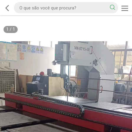
1
/
1