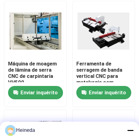
Excursão da fábrica
Controle da qualidade
Contacte-nos
Máquina de moagem
Ferramenta de
de lâmina de serra
serragem de banda
CNC de carpintaria
vertical CNC para
Notícia
VH500
metalurgia com
cinturão de serragem
Enviar inquérito
Enviar inquérito
Velocidade
Peça umas citações
200/2000m/min
Regular sem passo
A circular do CNC viu
Heineda
Serras de faixa do CNC