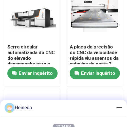
Excursão da fábrica
Controle da qualidade
Serra circular
A placa da precisão
Contacte-nos
automatizada do CNC
do CNC da velocidade
do elevado
rápida viu assentos da
desempenho para o
máquina de corte 3
painel de alumínio HL-
flutuar a plataforma
Notícia
Enviar inquérito
Enviar inquérito
12CNC
Peça umas citações
A circular do CNC viu
Heineda
Serras de faixa do CNC
12:34 PM