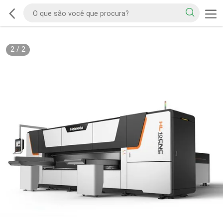
2
/
2