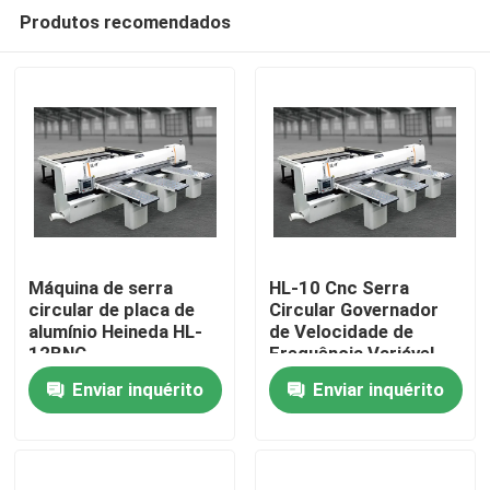
Produtos recomendados
Máquina de serra
HL-10 Cnc Serra
circular de placa de
Circular Governador
alumínio Heineda HL-
de Velocidade de
Casa
12BNC
Frequência Variável
Para Placas de Liga de
Enviar inquérito
Enviar inquérito
Alumínio
Produtos
Sobre nós