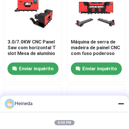
Excursão da fábrica
Controle da qualidade
3.0/7.0KW CNC Panel
Máquina de serra de
Saw com horizontal T
madeira de painel CNC
Contacte-nos
slot Mesa de alumínio
com fuso poderoso
Enviar inquérito
Enviar inquérito
Notícia
Peça umas citações
Heineda
A circular do CNC viu
8:00 PM
Serras de faixa do CNC