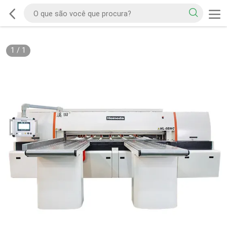
1
/
1